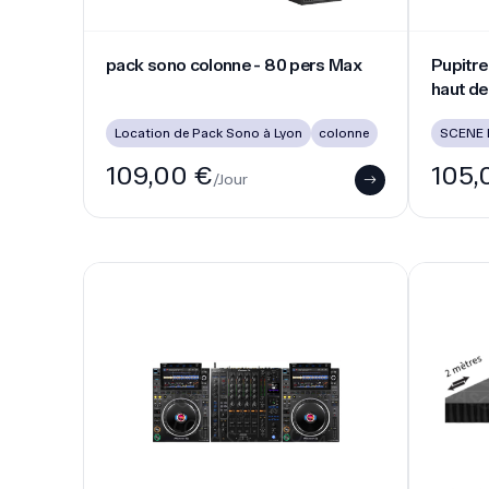
Régie CDJ 3000 + DJM A9
Scène pod
Régie CDJ 3000 + DJM A9
Scène p
SON
régie dj
Locatio
370,00 €
150,
/Jour