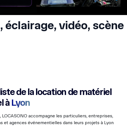
iste de la location de matériel
l à
Lyon
s, LOCASONO accompagne les particuliers, entreprises,
ons et agences événementielles dans leurs projets à Lyon
le.
 choix de matériel professionnel disponible rapidement
tion
e LED
l DJ
V
ojecteurs
et podiums
ooth
s à fumée et effets spéciaux