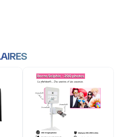
Pack Borne selfie - photobooth - 200 tirages
Pack Borne selfie - photobooth -
200 tirages
VIDEO
borne photo
399,00 €
/Jour