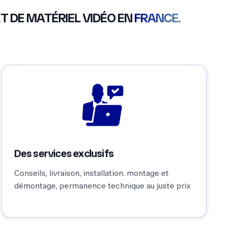
Conseils, livraison, installation. montage et
démontage, permanence technique au juste prix
Super matériel, équipe très
J’a