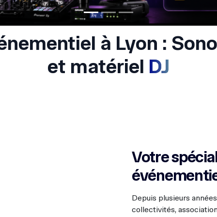
Votre spécial
événementie
Depuis plusieurs année
collectivités, associati
et dans toute la métropo
Nous proposons un large
:
location de
sonorisa
location d'éclairag
location de matérie
location d'
écrans T
location de
vidéopr
location de
scènes 
location de
micros
location de
photob
location de
machine