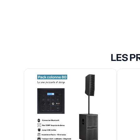
pack sono colonne - 80 pers Max
Pupitre d
pack sono colonne - 80 pers Max
Pupitre
haut d
Location de Pack Sono à Lyon
colonne
SCENE 
109,00 €
105,
/Jour