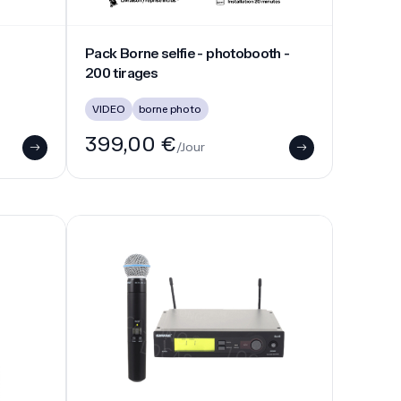
e 500 W - 50 Pers
Micro sans fil main - SHURE SM58
he 500
Micro sans fil main - SHURE SM58
Location micros
28,00 €
/Jour