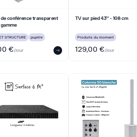
ium - surface 6 m²
Enceinte colonne sono blanch
odium - surface 6 m²
Enceinte colonne sono blanc
W - 50 Pers
n podium et scène à Lyon
scene
Location sonorisation
00 €
75,00 €
/Jour
/Jour