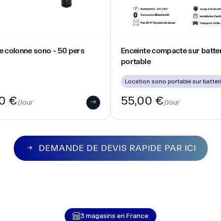
3 magasins en France
ATÉRIEL DE SONORISATION, D'ÉCLAIRAGE 
3 magasins : Paris - Lyon - Lançon de provence
+ de 400 produits disponibles en stock