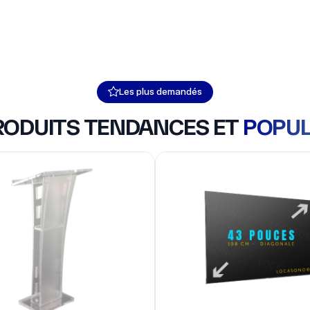
e conférence transparent haut de gamme
TV sur pied 43'' - 108 cm
 de conférence transparent
TV sur pied 43'' - 108 cm
e gamme
ET STRUCTURE
pupitre
Produits du moment
00 €
129,00 €
/Jour
/Jour