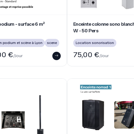
colonne sono - 50 pers max
Enceinte compacte sur batteri
e colonne sono - 50 pers
Enceinte compacte sur batte
portable
Location sono portable sur batter
0 €
55,00 €
/Jour
/Jour
DEMANDE DE DEVIS RAPIDE PAR ICI