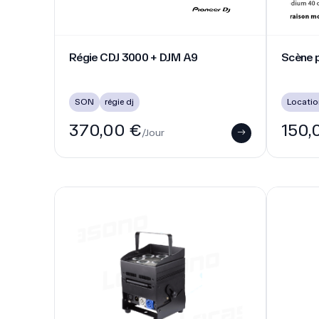
Projecteur LED Décoratif Sans Fil
Enceinte 
Projecteur LED Décoratif Sans Fil
Enceint
max
Location lumière sur batterie
SON
23,00 €
99,0
/Jour