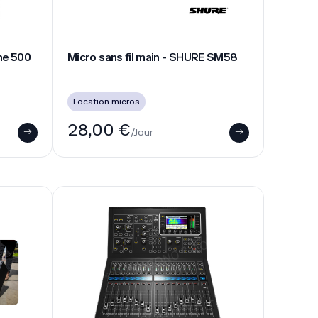
e portable
console de mixage numérique MIDAS M32R
rie
console de mixage numérique
MIDAS M32R
ie
Location de table de mixage à Lyon - console audio pro
109,00 €
/Jour