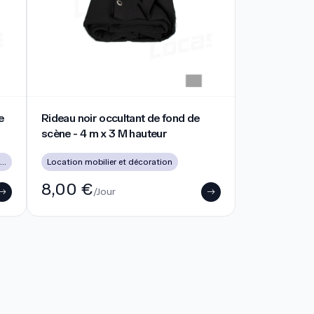
 scénique
Rideau noir occultant de fond de scène - 4 m x 3 M haut
e
Rideau noir occultant de fond de
scène - 4 m x 3 M hauteur
ocation éclairage à Lyon (soirée, mariage, DJ)
Location mobilier et décoration
8,00 €
/Jour