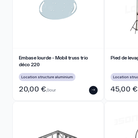
Embase lourde - Mobil truss trio déco 220
Pied de levag
Embase lourde - Mobil truss trio
Pied de lev
déco 220
Location structure aluminium
Location stru
20,00 €
45,00 €
/Jour