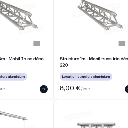
180cm - 300cm
 - Mobil Truss déco 220
Structure 1m - Mobil truss trio déc
5m - Mobil Truss déco
Structure 1m - Mobil truss trio dé
220
cture aluminium
Location structure aluminium
8,00 €
our
/Jour