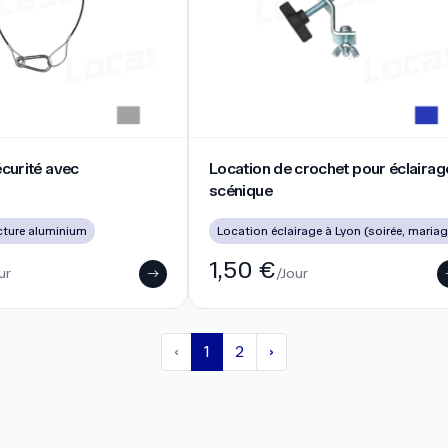
urité avec mousqueton
Location de crochet pour éclairage
écurité avec
Location de crochet pour éclairag
scénique
cture aluminium
L
1,50 €
ur
/Jour
‹
1
2
›