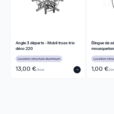
Angle 3 départs - Mobil truss trio déco 220
Élingue de séc
Angle 3 départs - Mobil truss trio
Élingue de s
déco 220
mousqueton
Location structure aluminium
Location stru
13,00 €
1,00 €
/Jour
/Jo