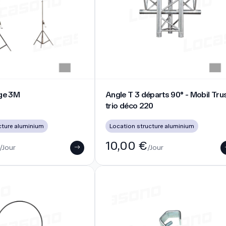
e 3M
Angle T 3 départs 90° - Mobil Truss
age 3M
Angle T 3 départs 90° - Mobil Tru
trio déco 220
cture aluminium
Location structure aluminium
10,00 €
/Jour
/Jour