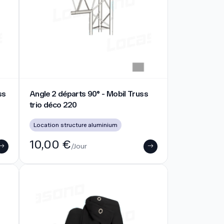
 trio déco 220
Angle 2 départs 90° - Mobil Truss trio déco 220
ss
Angle 2 départs 90° - Mobil Truss
trio déco 220
Location structure aluminium
10,00 €
/Jour