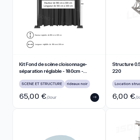
Kit Fond de scène cloisonnage- séparation réglable - 
Structure 0.5m
Kit Fond de scène cloisonnage-
Structure 0.
séparation réglable - 180cm -
220
300cm
SCENE ET STRUCTURE
rideaux noir
Location stru
65,00 €
6,00 €
/Jour
/J