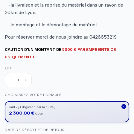
-la livraison et la reprise du matériel dans un rayon de
20km de Lyon.
-le montage et le démontage du matériel
Pour réserver merci de nous joindre au 0426653219
CAUTION D'UN MONTANT DE
5000
€
PAR EMPREINTE CB
UNIQUEMENT !
QTÉ
−
+
Quantité
Quantité actuelle : 1
CHOISISSEZ VOTRE FORMULE
Tarif / j ( dégressif sur la durée )
2 300,00 €
/Jour
DATE DE DÉPART ET DE RETOUR