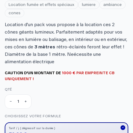
Location fumée et effets spéciaux
lumiere
ambiance
cones
Location d'un pack vous propose à la location ces 2
cônes géants lumineux. Parfaitement adaptés pour vos
mises en lumière ou balisage, en intérieur ou en extérieur,
ces cônes de
3 mètres
rétro-éclairés feront leur effet !
Diamètre de la base 1 mètre. Neécessite une
alimentation électrique
CAUTION D'UN MONTANT DE
1000
€
PAR EMPREINTE CB
UNIQUEMENT !
QTÉ
−
+
Quantité
Quantité actuelle : 1
CHOISISSEZ VOTRE FORMULE
Tarif / j ( dégressif sur la durée )