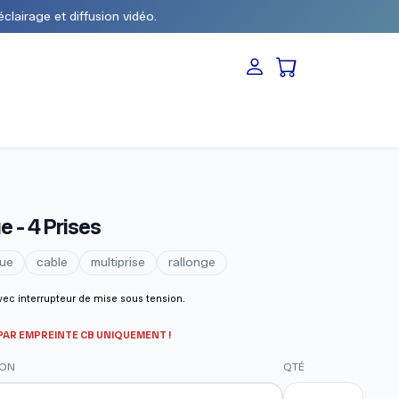
éclairage et diffusion vidéo.
e - 4 Prises
que
cable
multiprise
rallonge
vec interrupteur de mise sous tension.
PAR EMPREINTE CB UNIQUEMENT !
SON
QTÉ