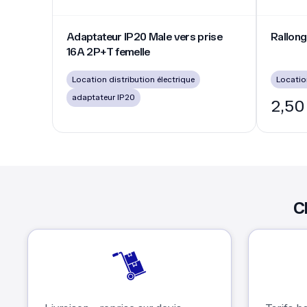
Adaptateur IP20 Male vers prise 16A 2P+T femelle
Rallonge é
Adaptateur IP20 Male vers prise
Rallong
16A 2P+T femelle
Location distribution électrique
Location
adaptateur IP20
2,50
C