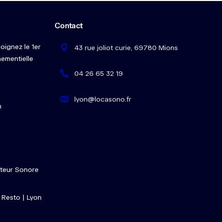
Contact
oignez le 1er
43 rue joliot curie, 69780 Mions
ementielle
04 26 65 32 19
lyon@locasono.fr
n
miteur Sonore
& Resto | Lyon