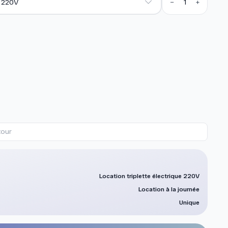
−
+
e 220V
Quantité
Quantité act
R
ur
Location triplette électrique 220V
Location à la journée
Unique