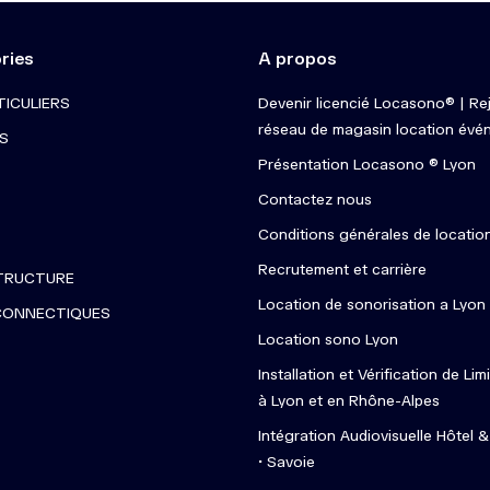
ries
A propos
TICULIERS
Devenir licencié Locasono® | Rej
réseau de magasin location évén
S
Présentation Locasono ® Lyon
Contactez nous
Conditions générales de locatio
Recrutement et carrière
TRUCTURE
Location de sonorisation a Lyon
CONNECTIQUES
Location sono Lyon
Installation et Vérification de Li
à Lyon et en Rhône-Alpes
Intégration Audiovisuelle Hôtel 
• Savoie