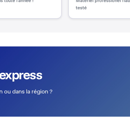
s toute l'année !
Matériel professionel fia
testé
express
 ou dans la région ?