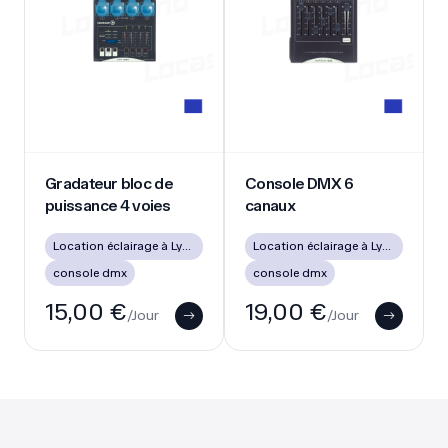
Gradateur bloc de puissance 4 voies
Console DMX 6 canaux
Gradateur bloc de
Console DMX 6
puissance 4 voies
canaux
Location éclairage à Lyon (soirée, mariage, DJ)
Location éclairage à Lyon (soirée, mariage, DJ)
console dmx
console dmx
15,00 €
19,00 €
/Jour
/Jour