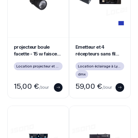
projecteur boule facette - 15 w faisceau serré
Emetteur et 4 récepteurs sans
projecteur boule
Emetteur et 4
facette - 15 w faisceau
récepteurs sans fil
serré
DMX
Location projecteur et effet LED
Location éclairage à Lyon (soirée, mariage, DJ)
dmx
15,00 €
59,00 €
/Jour
/Jour