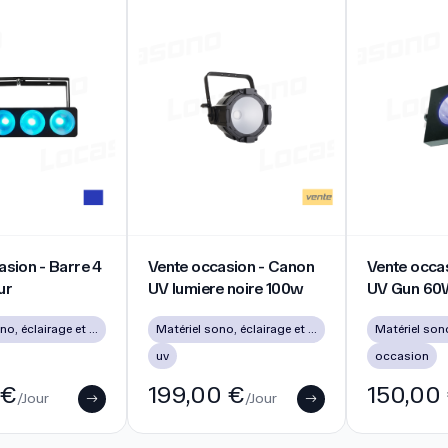
on - Barre 4 LED couleur
Vente occasion - Canon UV lumiere noire 1
Vente occasi
asion - Barre 4
Vente occasion - Canon
Vente occas
ur
UV lumiere noire 100w
UV Gun 60
Matériel sono, éclairage et vidéo d’occasion à Lyon
Matériel sono, éclairage et vidéo d’occasion à Lyon
uv
occasion
 €
199,00 €
150,00
/Jour
/Jour