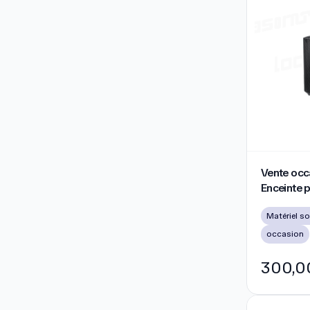
Vente occasi
Vente occ
Enceinte p
batterie 
garantie
occasion
300,0