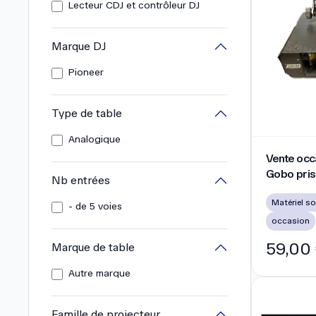
Lecteur CDJ et contrôleur DJ
Marque DJ
Pioneer
Type de table
Analogique
Vente occas
Vente occ
Gobo pri
Nb entrées
- de 5 voies
occasion
59,00
Marque de table
Autre marque
Famille de projecteur