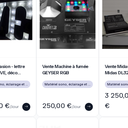
on - lettre géante LOVE, déco lumineuse
Vente Machine à fumée GEYSER RGB
Vente Midas 
sion - lettre
Vente Machine à fumée
Vente Mida
VE, déco
GEYSER RGB
Midas DL32
RJ45
Matériel sono, éclairage et vidéo d’occasion à Lyon
Matériel sono, éclairage et vidéo d’occasion à Lyon
3 250,
0 €
250,00 €
€
/Jour
/Jour