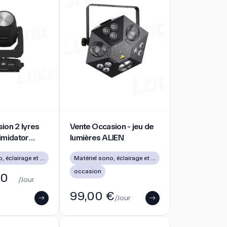
R DJM250
n 2 lyres Chauvet Intimidator 355IR Beam
Vente Occasion - jeu de lumières ALIEN
ion 2 lyres
Vente Occasion - jeu de
imidator
lumières ALIEN
m
Matériel sono, éclairage et vidéo d’occasion à Lyon
Matériel sono, éclairage et vidéo d’occasion à Lyon
occasion
00
/Jour
99,00 €
/Jour