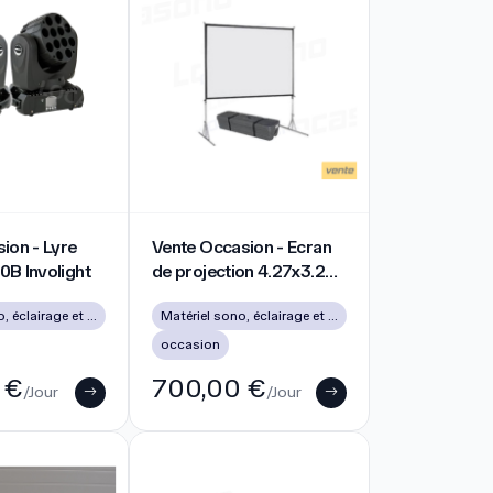
40 sublimation
n - Lyre wah MH 1210B Involight
Vente Occasion - Ecran de projection 4.27x3
ion - Lyre
Vente Occasion - Ecran
0B Involight
de projection 4.27x3.2M
- cadre
Matériel sono, éclairage et vidéo d’occasion à Lyon
Matériel sono, éclairage et vidéo d’occasion à Lyon
occasion
 €
700,00 €
/Jour
/Jour