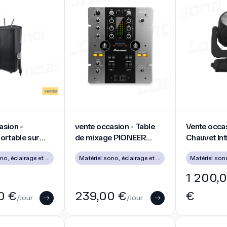
on - Enceinte portable sur batterie Vendu sans garantie
vente occasion - Table de mixage PIONEE
Vente occasio
asion -
vente occasion - Table
Vente occas
ortable sur
de mixage PIONEER
Chauvet Int
Vendu sans
DJM250
355IR Bea
Matériel sono, éclairage et vidéo d’occasion à Lyon
Matériel sono, éclairage et vidéo d’occasion à Lyon
1 200,
0 €
239,00 €
€
/Jour
/Jour