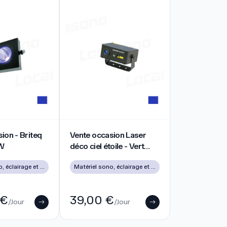
00w
on - Briteq UV Gun 60W
Vente occasion Laser déco ciel étoile - Vert 
ion - Briteq
Vente occasion Laser
W
déco ciel étoile - Vert
Rouge
Matériel sono, éclairage et vidéo d’occasion à Lyon
Matériel sono, éclairage et vidéo d’occasion à Lyon
 €
39,00 €
/Jour
/Jour