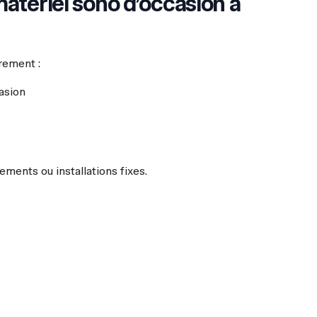
atériel sono d’occasion à
rement :
asion
ements ou installations fixes.