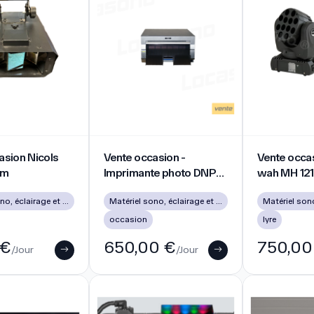
ion Nicols Gobo prism
Vente occasion - Imprimante photo DNP DS
Vente occasio
asion Nicols
Vente occasion -
Vente occas
sm
Imprimante photo DNP
wah MH 121
DS40 sublimation
Matériel sono, éclairage et vidéo d’occasion à Lyon
Matériel sono, éclairage et vidéo d’occasion à Lyon
occasion
lyre
 €
650,00 €
750,00
/Jour
/Jour