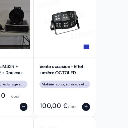
M32R + Midas DL32 + Rouleau RJ45
Vente occasion - Effet lumière OCTOLED
s M32R +
Vente occasion - Effet
 + Rouleau
lumière OCTOLED
Matériel sono, éclairage et vidéo d’occasion à Lyon
Matériel sono, éclairage et vidéo d’occasion à Lyon
00
/Jour
100,00 €
/Jour