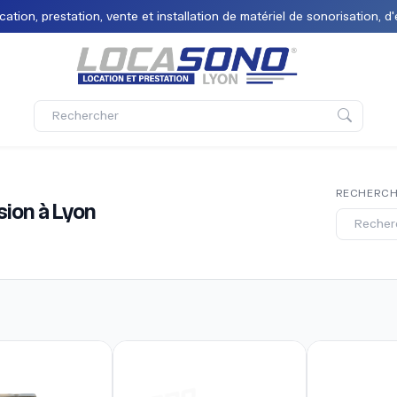
tion, prestation, vente et installation de matériel de sonorisation, d'
RECHERC
sion à Lyon