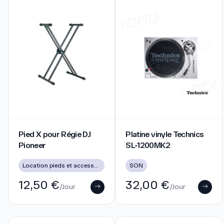
Pied X pour Régie DJ Pioneer
Platine vinyle Technics SL-1
Pied X pour Régie DJ
Platine vinyle Technics
Pioneer
SL-1200MK2
Location pieds et accessoires
SON
12,50 €
32,00 €
/Jour
/Jour