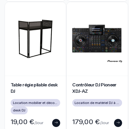
Table régie pliable desk DJ
Contrôleur DJ Pioneer XDJ-A
Table régie pliable desk
Contrôleur DJ Pioneer
DJ
XDJ-AZ
Location mobilier et décoration
Location de matériel DJ à Lyon pour soirées, mariages et événements
desk DJ
19,00 €
179,00 €
/Jour
/Jour